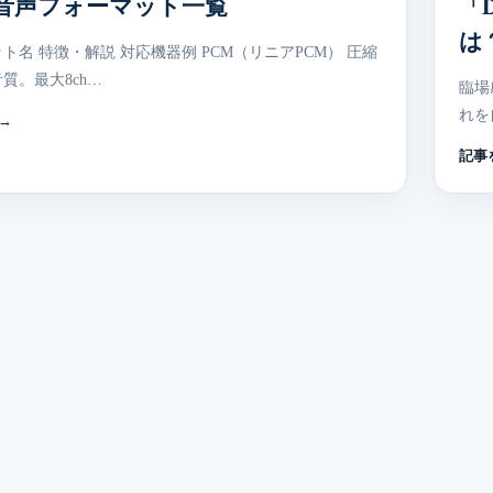
I音声フォーマット一覧
「
は
ト名 特徴・解説 対応機器例 PCM（リニアPCM） 圧縮
質。最大8ch…
臨場
れを
記事